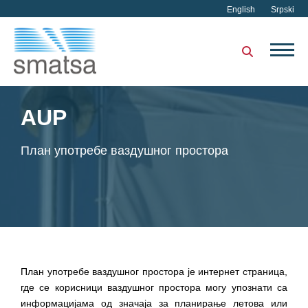
English
Srpski
AUP
План употребе вазду​​шног простора
План употребе ваздушног простора је интернет страница,
где се корисници ваздушног простора могу упознати са
информацијама од значаја за планирање летова или