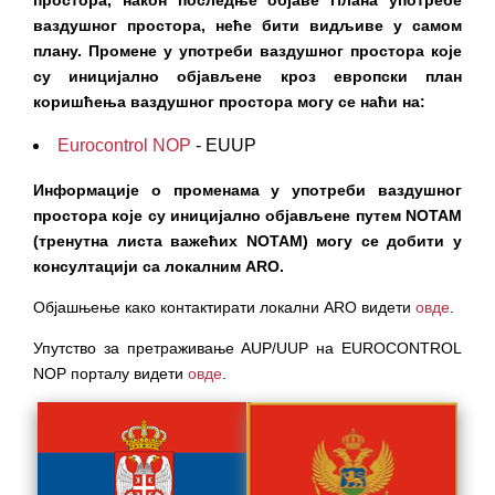
простора, након последње објаве Плана употребе
ваздушног простора, неће бити видљиве у самом
плану. Промене у употреби ваздушног простора које
су иницијално објављене кроз европски план
коришћења ваздушног простора могу се наћи на:
Eurocontrol NOP
- EUUP
Информације о променама у употреби ваздушног
простора које су иницијално објављене путем NOTAM
(тренутна листа важећих NOTAM) могу се добити у
консултацији са локалним АRО.
Објашњење како контактирати локални АRО видети
овде
.
Упутство за претраживање AUP/UUP на EUROCONTROL
NOP порталу видети
овде
.