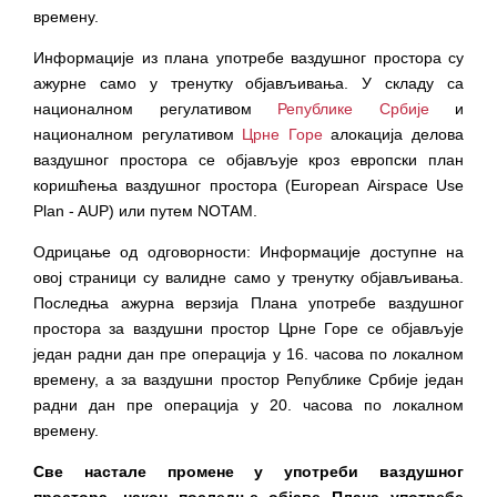
времену.
Информације из плана употребе ваздушног простора су
ажурне само у тренутку објављивања. У складу са
националном регулативом
Републике Србије
и
националном регулативом
Црне Горе
алокација делова
ваздушног простора се објављује кроз европски план
коришћења ваздушног простора (European Airspace Use
Plan - AUP) или путем NOTAM.
Одрицање од одговорности: Информације доступне на
овој страници су валидне само у тренутку објављивања.
Последња ажурна верзија Плана употребе ваздушног
простора за ваздушни простор Црне Горе се објављује
један радни дан пре операција у 16. часова по локалном
времену, а за ваздушни простор Републике Србије један
радни дан пре операција у 20. часова по локалном
времену.
Све настале промене у употреби ваздушног