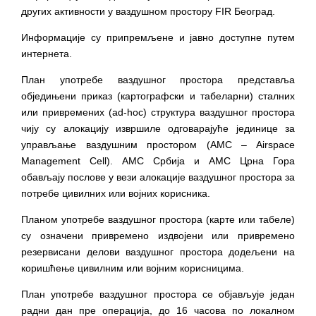
других активности у ваздушном простору FIR Београд.
Информације су припремљене и јавно доступне путем
интернета.
План употребе ваздушног простора представља
обједињени приказ (картографски и табеларни) сталних
или привремених (аd-hoc) структура ваздушног простора
чију су алокацију извршиле одговарајуће јединице за
управљање ваздушним простором (АМC – Airspace
Management Cell). АМC Србија и АМC Црна Гора
обављају послове у вези алокације ваздушног простора за
потребе цивилних или војних корисника.
Планом употребе ваздушног простора (карте или табеле)
су означени привремено издвојени или привремено
резервисани делови ваздушног простора додељени на
коришћење цивилним или војним корисницима.
План употребе ваздушног простора се објављује један
радни дан пре операција, до 16 часова по локалном