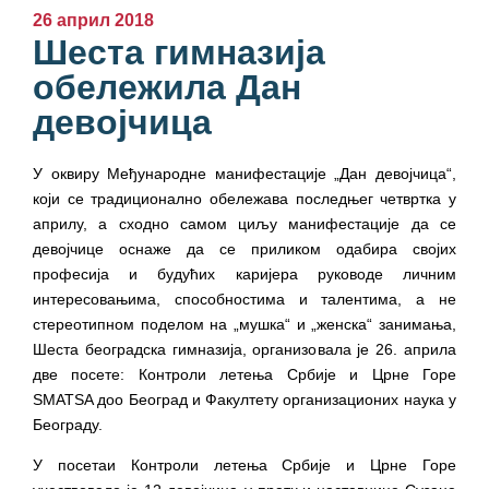
26 април 2018
Шеста гимназија
обележила Дан
девојчица
У оквиру Међународне манифестације „Дан девојчица“,
који се традиционално обележава последњег четвртка у
априлу, а сходно самом циљу манифестације да се
девојчице оснаже да се приликом одабира својих
професија и будућих каријера руководе личним
интересовањима, способностима и талентима, а не
стереотипном поделом на „мушка“ и „женска“ занимања,
Шеста београдска гимназија, организовала је 26. априла
две посете: Контроли летења Србије и Црне Горе
SMATSA доо Београд и Факултету организационих наука у
Београду.
У посетаи Контроли летења Србије и Црне Горе