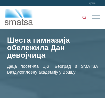
Srpski
Шеста гимназија
обележила Дан
девојчица
Деца посетила ЦКЛ Београд и SMATSA
Ваздухопловну академију у Вршцу