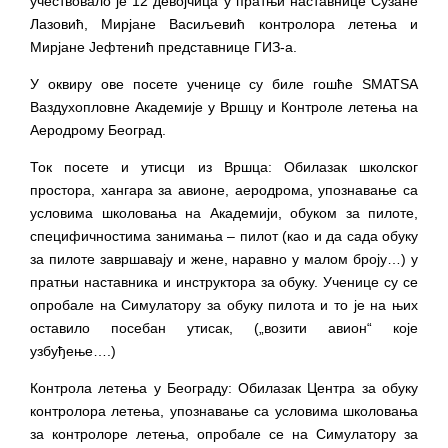
учествовало је 12 девојчица у пратњи наставнице Сузане
Лазовић, Мирјане Васиљевић контролора летења и
Мирјане Јефтенић представнице ГИЗ-а.
У оквиру ове посете ученице су биле гошће SMATSA
Ваздухопловне Академије у Вршцу и Контроле летења на
Аеродрому Београд.
Ток посете и утисци из Вршца: Обилазак школског
простора, хангара за авионе, аеродрома, упознавање са
условима школовања на Академији, обуком за пилоте,
специфичностима занимања – пилот (као и да сада обуку
за пилоте завршавају и жене, наравно у малом броју…) у
пратњи наставника и инструктора за обуку. Ученице су се
опробале на Симулатору за обуку пилота и то је на њих
оставило посебан утисак, („возити авион“ које
узбуђење….)
Контрола летења у Београду: Обилазак Центра за обуку
контролора летења, упознавање са условима школовања
за контролоре летења, опробале се на Симулатору за