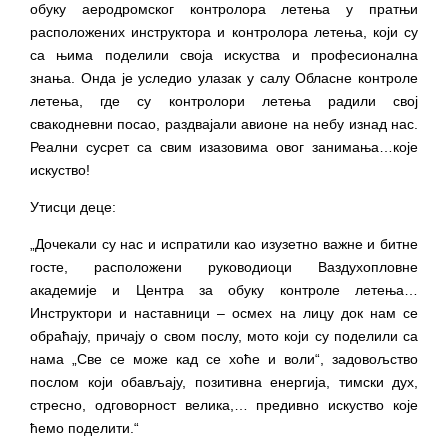
обуку аеродромског контролора летења у пратњи
расположених инструктора и контролора летења, који су
са њима поделили своја искуства и професионална
знања. Онда је уследио улазак у салу Обласне контроле
летења, где су контролори летења радили свој
свакодневни посао, раздвајали авионе на небу изнад нас.
Реални сусрет са свим изазовима овог занимања…које
искуство!
Утисци деце:
„Дочекали су нас и испратили као изузетно важне и битне
госте, расположени руководиоци Ваздухопловне
академије и Центра за обуку контроле летења…
Инструктори и наставници – осмех на лицу док нам се
обраћају, причају о свом послу, мото који су поделили са
нама „Све се може кад се хоће и воли“, задовољство
послом који обављају, позитивна енергија, тимски дух,
стресно, одговорност велика,… предивно искуство које
ћемо поделити.“