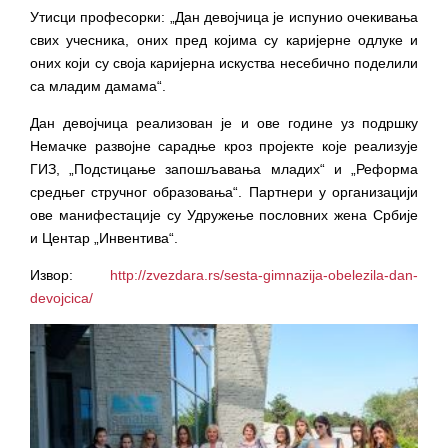
Утисци професорки: „Дан девојчица је испунио очекивања
свих учесника, оних пред којима су каријерне одлуке и
оних који су своја каријерна искуства несебично поделили
са младим дамама“.
Дан девојчица реализован је и ове године уз подршку
Немачке развојне сарадње кроз пројекте које реализује
ГИЗ, „Подстицање запошљавања младих“ и „Реформа
средњег стручног образовања“. Партнери у организацији
ове манифестације су Удружење пословних жена Србије
и Центар „Инвентива“.
Извор:
http://zvezdara.rs/sesta-gimnazija-obelezila-dan-
devojcica/