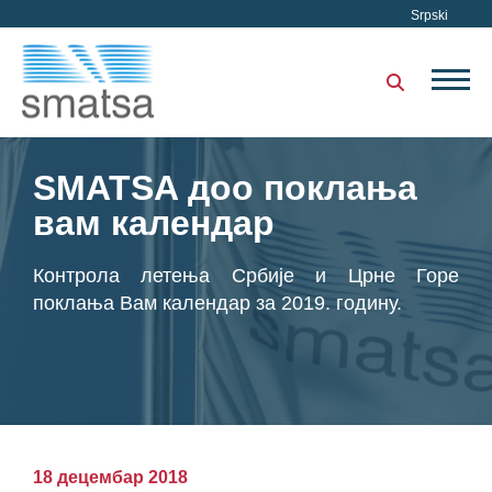
Srpski
SMATSA доо поклања
вам календар
Контрола летења Србије и Црне Горе
поклања Вам календар за 2019. годину.
18 децембар 2018