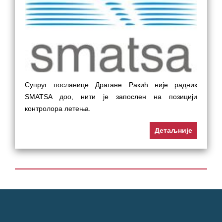
Супруг посланице Драгане Ракић није радник
SMATSA доо, нити је запослен на позицији
контролора летења.
Детаљније