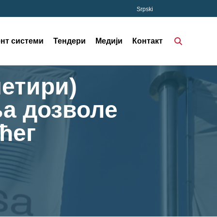
Srpski
нт системи
Тендери
Медији
Контакт
четири)
ња дозволе
ћег