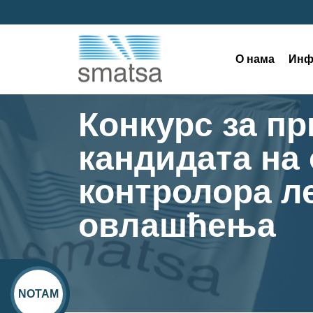
О нама
Инф
Конкурс за пр
кандидата на
контролора л
овлашћења
NOTAM