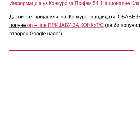
Информација уз Конкурс за Пријем 54. Националне К
Да би се пријавили на Конкурс, кандидати ОБАВЕ
попуне
оn – linе ПРИЈАВУ ЗА КОНКУРС
(да би попунил
отворен Google налог).