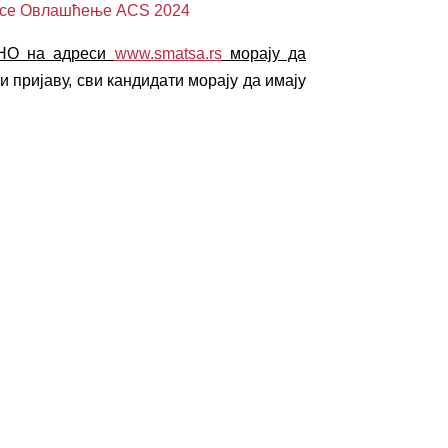
ласе Овлашћење ACS 2024
ЗНО на адреси
www.smatsa.rs
морају да
и пријаву, сви кандидати морају да имају