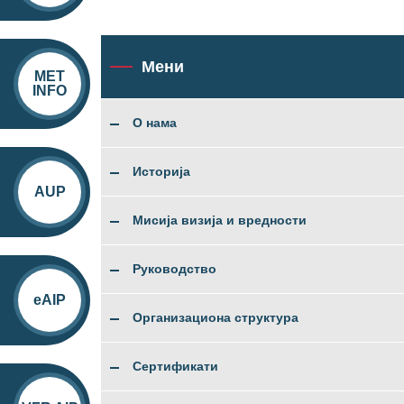
Мени
MET
INFO
О нама
Историја
AUP
Мисија визија и вредности
Руководство
eAIP
Организациона структура
Сертификати