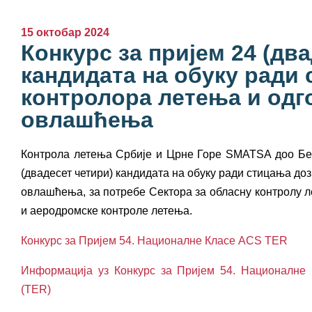
15 октобар 2024
Конкурс за пријем 24 (дв
кандидата на обуку ради
контролора летења и одг
овлашћења
Контрола летења Србије и Црне Горе SMATSA доо Бе
(двадесет четири) кандидата на обуку ради стицања до
овлашћења, за потребе Сектора за обласну контролу 
и аеродромске контроле летења.
Конкурс за Пријем 54. Националне Класе ACS TER
Информација уз Конкурс за Пријем 54. Националн
(TER)