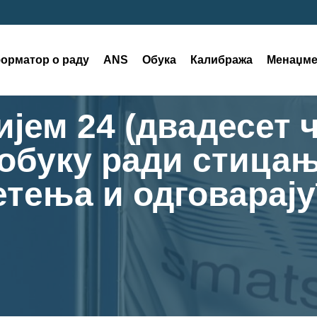
орматор о раду
ANS
Обука
Калибража
Менаџме
ијем 24 (двадесет 
 обуку ради стица
етења и одговарају