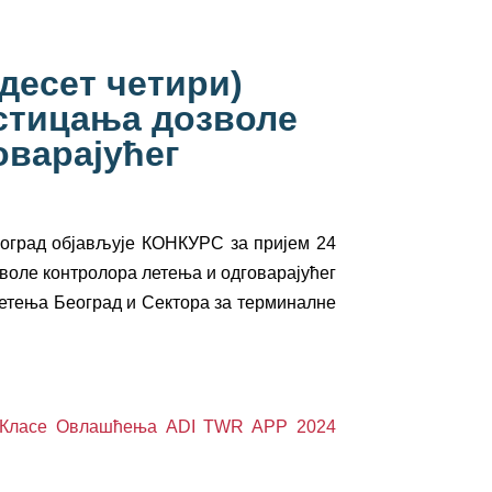
адесет четири)
 стицања дозволе
оварајућег
оград објављује КОНКУРС за пријем 24
зволе контролора летења и одговарајућег
летења Београд и Сектора за терминалне
е Класе Овлашћења ADI TWR APP 2024