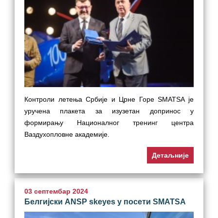
Контроли летења Србије и Црне Горе SMATSA је
уручена плакета за изузетан допринос у
формирању Националног тренинг центра
Ваздухопловне академије.
Детаљније
03 септембар 2024
Белгијски ANSP skeyes у посети SMATSA