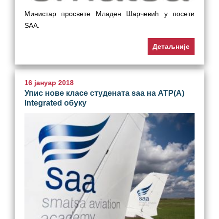
Министар просвете Младен Шарчевић у посети
SAA.
Детаљније
16 јануар 2018
Упис нове класе студената saa на ATP(A)
Integrated обуку