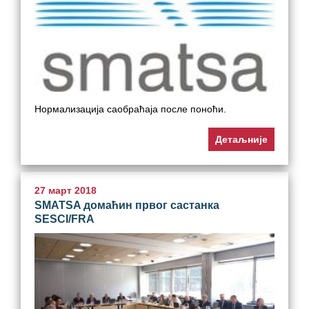
Нормализација саобраћаја после поноћи.
Детаљније
27 март 2018
SMATSA домаћин првог састанка
SESCI/FRA