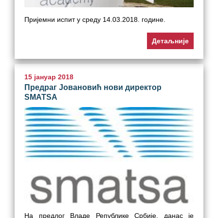
Пријемни испит у среду 14.03.2018. године.
Детаљније
15 јануар 2018
Предраг Јовановић нови директор
SMATSA
На предлог Владе Републике Србије, данас је