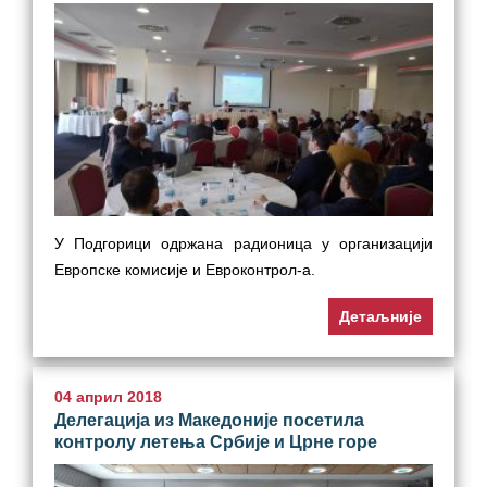
У Подгорици одржана радионица у организацији
Европске комисије и Евроконтрол-а.
Детаљније
04 април 2018
Делегација из Македоније посетила
контролу летења Србије и Црне горе