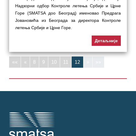
Надзорни одбор Контроле летења Србије и Црне
Горе (SMATSA доо Београд) именовао Предрага
Јовановића из Београда за директора Контроле
летења Србије и Црне Горе.
Детаљније
««
«
8
9
10
11
12
»
»»