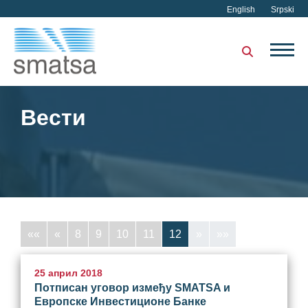
English
Srpski
Вести
««
«
8
9
10
11
12
»
»»
25 април 2018
Потписан уговор између SMATSA и
Eвропске Инвестиционе Банке