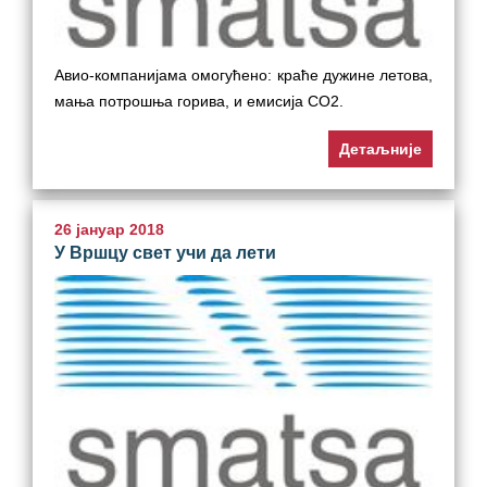
Авио-компанијама омогућено: краће дужине летова,
мања потрошња горива, и емисија CО2.
Детаљније
26 јануар 2018
У Вршцу свет учи да лети