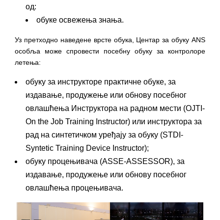
од:
обуке освежења знања.
Уз претходно наведене врсте обука, Центар за обуку ANS
особља може спровести посебну обуку за контролоре
летења:
обуку за инструкторе практичне обуке, за
издавање, продужење или обнову посебног
овлашћења Инструктора на радном мести (OJTI-
On the Job Training Instructor) или инструктора за
рад на синтетичком уређају за обуку (STDI-
Syntetic Training Device Instructor);
обуку процењивача (ASSE-ASSESSOR), за
издавање, продужење или обнову посебног
овлашћења процењивача.