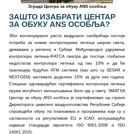
Зграда Центра за обуку ANS особља
ЗАШТО ИЗАБРАТИ ЦЕНТАР
ЗА ОБУКУ ANS ОСОБЉА?
Због континуираног раста ваздушног саобраћаја постоји
потреба за новим контролорима летења широм света,
државама у региону и Србији. Међународно удружење
контролора летења-IFATCA сматра да постоји глобални
недостатак контролора летења од око 10% и да ће
транзиција будућих АТМ система (као што су SESAR и
NEXTGEN) захтевати додатних 15% за дуги низ година.
Стицање одговарајућих сертификата контролора летења
пружа могућност запошљавања било где у свету. SMATSA
Центар за обуку ANS особља је сертификован од стране
Директората цивилног ваздухопловства Републике Србије
спроводећи обуку по плановима и програмима који су у
сагласности са регулативом ЕU и ICAO, испуњавајући
највише стандарде квалитета ISО 9001:2008 и ISО
14001:2015.