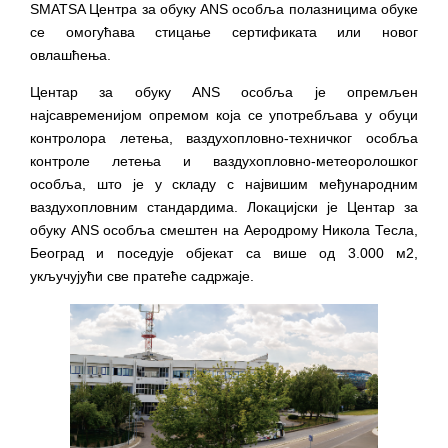
SMATSA Центра за обуку ANS особља полазницима обуке
се омогућава стицање сертификата или новог
овлашћења.
Центар за обуку ANS особља је опремљен
најсавременијом опремом која се употребљава у обуци
контролора летења, ваздухопловно-техничког особља
контроле летења и ваздухопловно-метеоролошког
особља, што је у складу с највишим међународним
ваздухопловним стандардима. Локацијски је Центар за
обуку ANS особља смештен на Аеродрому Никола Тесла,
Београд и поседује објекат са више од 3.000 м2,
укључујући све пратеће садржаје.