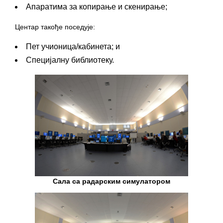
Апаратима за копирање и скенирање;
Центар такође поседује:
Пет учионица/кабинета; и
Специјалну библиотеку.
Сала са радарским симулатором