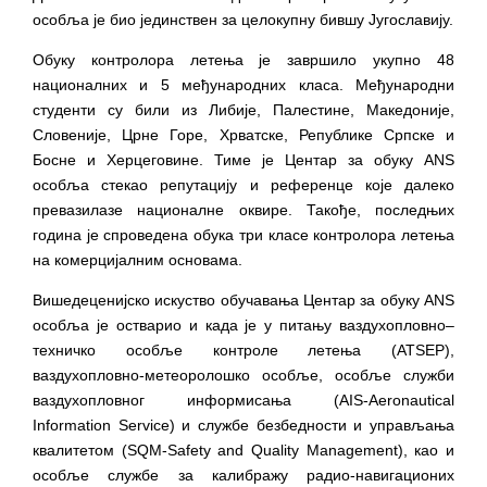
особља је био јединствен за целокупну бившу Југославију.
Обуку контролора летења је завршило укупно 48
националних и 5 међународних класа. Међународни
студенти су били из Либије, Палестине, Македоније,
Словеније, Црне Горе, Хрватске, Републике Српске и
Босне и Херцеговине. Тиме је Центар за обуку ANS
особља стекао репутацију и референце које далеко
превазилазе националне оквире. Такође, последњих
година је спроведена обука три класе контролора летења
на комерцијалним основама.
Вишедеценијско искуство обучавања Центар за обуку ANS
особља је остварио и када је у питању ваздухопловно–
техничко особље контроле летења (ATSEP),
ваздухопловно-метеоролошко особље, особље служби
ваздухопловног информисања (AIS-Aeronautical
Information Service) и службе безбедности и управљања
квалитетом (SQM-Safety and Quality Management), као и
особље службе за калибражу радио-навигационих