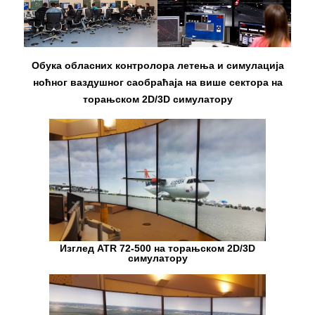
Обука обласних контролора летења и симулација
ноћног ваздушног саобраћаја на више сектора на
торањском 2D/3D симулатору
Изглед ATR 72-500 на торањском 2D/3D
симулатору