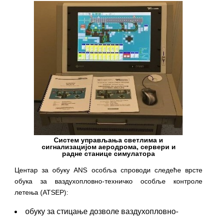
Систем управљања светлима и
сигнализацијом аеродрома, сервери и
радне станице симулатора
Центар за обуку ANS особља спроводи следеће врсте
обука за ваздухопловно-техничко особље контроле
летења (ATSEP):
обуку за стицање дозволе ваздухопловно-