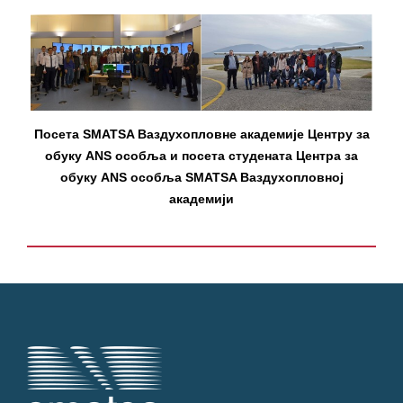
Посета SMATSA Ваздухопловне академије Центру за
обуку ANS особља и посета студената Центра за
обуку ANS особља SMATSA Ваздухопловној
академији