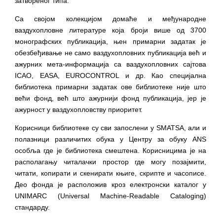
затвореног типа.
Са својом колекцијом домаће и међународне
ваздухопловне литературе која броји више од 3700
монографских публикација, њен примарни задатак је
обезбеђивање не само ваздухопловних публикација већ и
ажурних мета-информација са ваздухопловних сајтова
ICAO, EASA, EUROCONTROL и др. Као специјална
библиотека примарни задатак ове библиотеке није што
већи фонд, већ што ажурнији фонд публикација, јер је
ажурност у ваздухопловству приоритет.
Корисници библиотеке су сви запослени у SMATSA, али и
полазници различитих обука у Центру за обуку ANS
особља где је библиотека смештена. Корисницима је на
располагању читалачки простор где могу позајмити,
читати, копирати и скенирати књиге, скрипте и часописе.
Део фонда је расположив кроз електронски каталог у
UNIMARC (Universal Machine-Readable Cataloging)
стандарду.