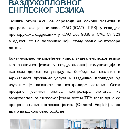
ВАЗДУХОПЛОВНОГ
ЕНГЛЕСКОГ ЈЕЗИКА
Језичка обука АVЕ се спроводи на основу планова и
програма које је поставио ICAO (ICAO LRPS), у складу с
препорукама садржаним у ICAO Doc 9835 и ICAO Cir 323
а односи се на полазнике који стичу звање контролора
летења.
Континуирано унапређење нивоа знања енглеског језика
као званичног језика у ваздухопловној комуникацији и
његовом директном утицају на безбедност, квалитет и
ефикасност пружених услуга у ваздушној пловидби од
изузетне је важности за контролоре летења. Осим
процене језичког знања контролора летења из
ваздухопловног енглеског језика путем ТЕА теста врше се
процене знања енглеског језика (General English) и за
друго ваздухопловно особље.