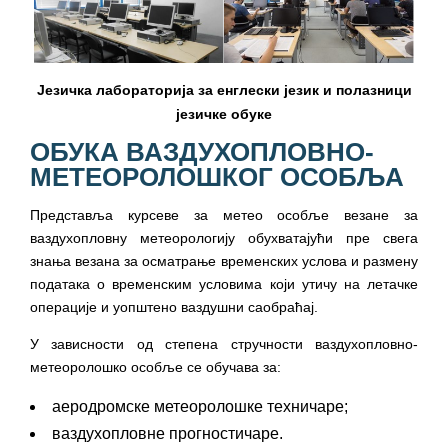
Језичка лабораторија за енглески језик и полазници
језичке обуке
ОБУКА ВАЗДУХОПЛОВНО-
МЕТЕОРОЛОШКОГ ОСОБЉА
Представља курсеве за метео особље везане за
ваздухопловну метеорологију обухватајући пре свега
знања везана за осматрање временских услова и размену
података о временским условима који утичу на летачке
операције и уопштено ваздушни саобраћај.
У зависности од степена стручности ваздухопловно-
метеоролошко особље се обучава за:
аеродромске метеоролошке техничаре;
ваздухопловне прогностичаре.