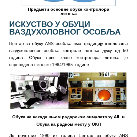
Предмети основне обуке контролора
летења
ИСКУСТВО У ОБУЦИ
ВАЗДУХОЛОВНОГ ОСОБЉА
Центар за обуку ANS особља има традицију школовања
ваздухопловног особља контроле летења дужу од 50
година. Обука прве класе контролора летења је
спроведена школске 1964/1965. године.
Обука на некадашњем радарском симулатору AIL и
Обука на радном месту у ОКЛ
До почетних 1990-тих година Центар за обуку ANS