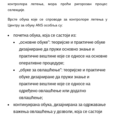
контролора летења, мора проћи ригорозан процес
селекције.
Врсте обука које се спроводе за контролоре летења у
Центру за обуку ANS особља су:
почетна обука, која се састоји из:
„основне обуке”: теоријске и практичне обуке
дизајниране да пружи основно знање и
практичне вештине које се односе на основне
оперативне процедуре;
„обуке за овлашћење”: теоријске и практичне
обуке дизајниране да пружи знање и
практичне вештине које се односе на
одређено овлашћење или додатно
овлашћење;
континуирана обука, дизајнирана за одржавање
важења овлашћења у дозволи, која се састоји