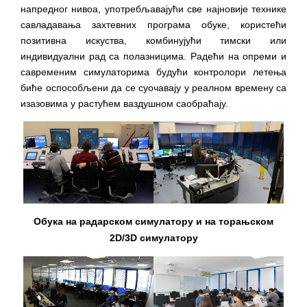
напредног нивоа, употребљавајући све најновије технике
савладавања захтевних програма обуке, користећи
позитивна искуства, комбинујући тимски или
индивидуални рад са полазницима. Радећи на опреми и
савременим симулаторима будући контролори летења
биће оспособљени да се суочавају у реалном времену са
изазовима у растућем ваздушном саобраћају.
Обука на радарском симулатору и на торањском
2D/3D симулатору