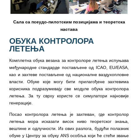
Сала са псеудо-пилотским позицијама и теоретска
настава
ОБУКА КОНТРОЛОРА
ЛЕТЕЊА
Комплетна обука везана за контролоре летења испуњава
међународне стандарде постављене од ICAO, ЕU/ЕАSA,
као и захтеве постављене од националне ваздухопловне
власти. Обуке које могу бити прилагођене захтевима
корисника подразумевају све модуле обука контролора
летења. За ту сврху користе се симулатори најновије
генерације.
Посао контролора летења је захтеван, где контролор
летења мора исказати висок ниво теоретског знања,
вештине и одлучности. Из ових разлога, будући полазник
обуке у Центру за обуку ANS особља који ће стећи звање