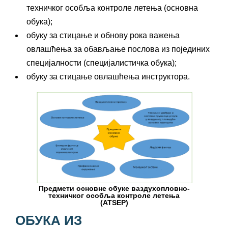
техничког особља контроле летења (основна
обука);
обуку за стицање и обнову рока важења
овлашћења за обављање послова из појединих
специјалности (специјалистичка обука);
обуку за стицање овлашћења инструктора.
Предмети основне обуке ваздухопловно-
техничког особља контроле летења
(ATSEP)
ОБУКА ИЗ