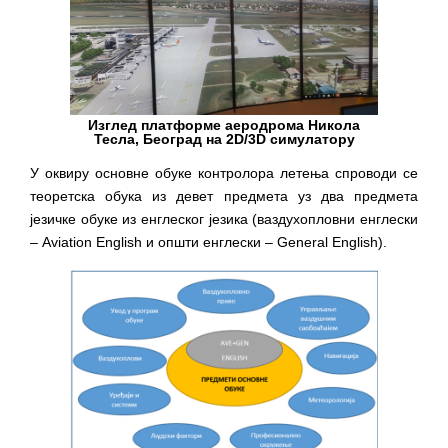
Изглед платформе аеродрома Никола
Тесла, Београд на 2D/3D симулатору
У оквиру основне обуке контролора летења спроводи се
теоретска обука из девет предмета уз два предмета
језичке обуке из енглеског језика (ваздухопловни енглески
– Aviation Еnglish и општи енглески – General Еnglish).