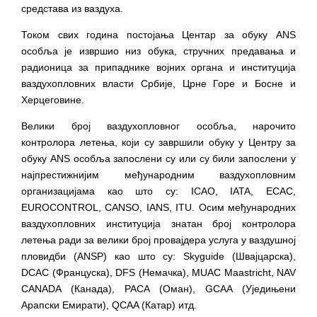
средстава из ваздуха.
Током свих година постојања Центар за обуку ANS
особља је извршио низ обука, стручних предавања и
радионица за припаднике војних органа и институција
ваздухопловних власти Србије, Црне Горе и Босне и
Херцеговине.
Велики број ваздухопловног особља, нарочито
контролора летења, који су завршили обуку у Центру за
обуку ANS особља запослени су или су били запослени у
најпрестижнијим међународним ваздухопловним
организацијама као што су: ICAO, IATA, ECAC,
EUROCONTROL, CANSO, IANS, ITU. Осим међународних
ваздухопловних институција знатан број контролора
летења ради за велики број провајдера услуга у ваздушној
пловидби (ANSP) као што су: Skyguide (Швајцарска),
DCAC (Француска), DFS (Немачка), MUAC Maastricht, NAV
CANADA (Канада), PACA (Оман), GCAA (Уједињени
Арапски Емирати), QCAA (Катар) итд.