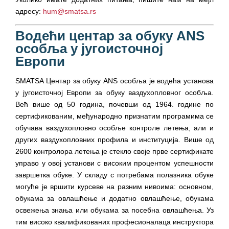
адресу:
hum@smatsa.rs
Водећи центар за обуку ANS
особља у југоисточној
Европи
SMATSA Центар за обуку ANS особља је водећа установа
у југоисточној Европи за обуку ваздухопловног особља.
Већ више од 50 година, почевши од 1964. године по
сертификованим, међународно признатим програмима се
обучава ваздухопловно особље контроле летења, али и
других ваздухопловних профила и институција. Више од
2600 контролора летења је стекло своје прве сертификате
управо у овој установи с високим процентом успешности
завршетка обуке. У складу с потребама полазника обуке
могуће је вршити курсеве на разним нивоима: основном,
обукама за овлашћење и додатно овлашћење, обукама
освежења знања или обукама за посебна овлашћења. Уз
тим високо квалификованих професионалаца инструктора