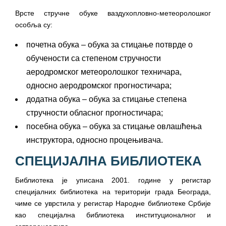
Врсте стручне обуке ваздухопловно-метеоролошког
особља су:
почетна обука – обука за стицање потврде о
обучености са степеном стручности
аеродромског метеоролошког техничара,
односно аеродромског прогностичара;
додатна обука – обука за стицање степена
стручности обласног прогностичара;
посебна обука – обука за стицање овлашћења
инструктора, односно процењивача.
СПЕЦИЈАЛНА БИБЛИОТЕКА
Библиотека је уписана 2001. године у регистар
специјалних библиотека на територији града Београда,
чиме се уврстила у регистар Народне библиотеке Србије
као специјална библиотека институционалног и