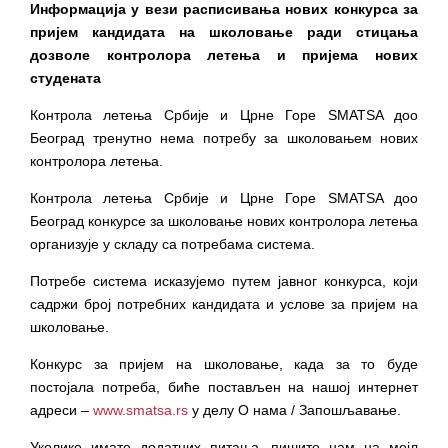
Информација у вези расписивања нових конкурса за
пријем кандидата на школовање ради стицања
дозволе контролора летења и пријема нових
студената
Контрола летења Србије и Црне Горе SMATSA доо
Београд тренутно нема потребу за школовањем нових
контролора летења.
Контрола летења Србије и Црне Горе SMATSA доо
Београд конкурсе за школовање нових контролора летења
организује у складу са потребама система.
Потребе система исказујемо путем јавног конкурса, који
садржи број потребних кандидата и услове за пријем на
школовање.
Конкурс за пријем на школовање, када за то буде
постојала потреба, биће постављен на нашој интернет
адреси –
www.smatsa.rs
у делу О нама / Запошљавање.
Уколико имате додатних питања, пишите нам на мејл