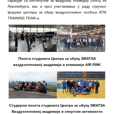
сарађује са Институтом за ваздушну пловидбу (IANS) из
Луксембурга, као и кроз учествовање у раду стручног
форума центара за обуку ваздухопловног особља АТМ
ТRAINING TEAM-а.
Посета студената Центра за обуку SMATSA
ваздухопловној академији и компанији AIR PINK
Студијска посета студената Центра за обуку SMATSA
Ваздухопловној академији и спортске активности