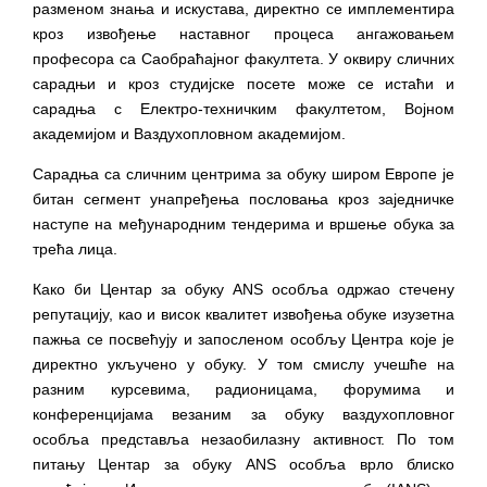
разменом знања и искустава, директно се имплементира
кроз извођење наставног процеса ангажовањем
професора са Саобраћајног факултета. У оквиру сличних
сарадњи и кроз студијске посете може се истаћи и
сарадња с Електро-техничким факултетом, Војном
академијом и Ваздухопловном академијом.
Сарадња са сличним центрима за обуку широм Европе је
битан сегмент унапређења пословања кроз заједничке
наступе на међународним тендерима и вршење обука за
трећа лица.
Како би Центар за обуку ANS особља одржао стечену
репутацију, као и висок квалитет извођења обуке изузетна
пажња се посвећују и запосленом особљу Центра које је
директно укључено у обуку. У том смислу учешће на
разним курсевима, радионицама, форумима и
конференцијама везаним за обуку ваздухопловног
особља представља незаобилазну активност. По том
питању Центар за обуку ANS особља врло блиско