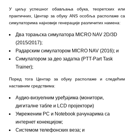
У циљу успешног обављања обука, теоретских или
практичних, Центар за обуку ANS особља располаже са
симулаторима најновије генерације различитих намена:
Два торањска симулатора MICRO NAV 2D/3D
(2015/2017);
Радарским симулатором MICRO NAV (2016); и
Симулатором за део задатка (PTT-Part Task
Trainer);
Поред тога Центар за обуку располаже и следећим
наставним средствима:
Аудио-визуелним уређајима (монитори,
дигиталне табле и LCD пројектори)
Умреженим PC и Notebook рачунарима са
интернет конекцијом;
Системом телефонских веза; и