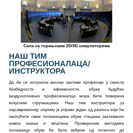
Сала са торањским 2D/3D симулаторима
НАШ ТИМ
ПРОФЕСИОНАЛАЦА/
ИНСТРУКТОРА
Да би се испунили високи захтеви професије у смислу
безбедности и ефикасности, обука будућих
ваздухопловних професионалца мора бити поверена
искусним стручњацима. Наш тим инструктора уз
најсавременију опрему је управо један од разлога који ће
омогућити свим полазницима обуке стицање захтеваних
нивоа знања и вештина. Провереним методама
полазници обуке ће бити вођени од почетног до