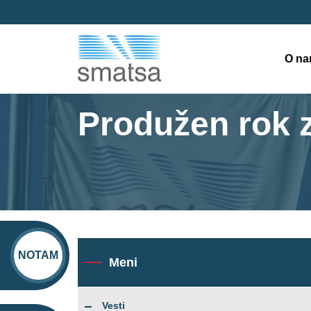
O n
Produžen rok z
NOTAM
Meni
Vesti