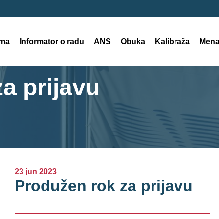
ama
Informator o radu
ANS
Obuka
Kalibraža
Mena
a prijavu
23 jun 2023
Produžen rok za prijavu