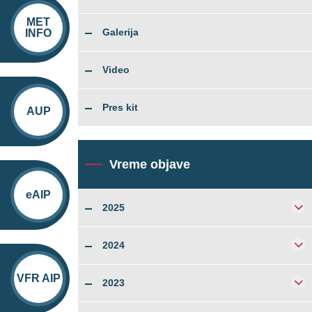
MET
INFO
Galerija
Video
Pres kit
AUP
Vreme objave
eAIP
2025
2024
VFR AIP
2023