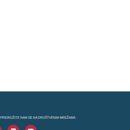
PRIDRUŽITE NAM SE NA DRUŠTVENIM MREŽAMA