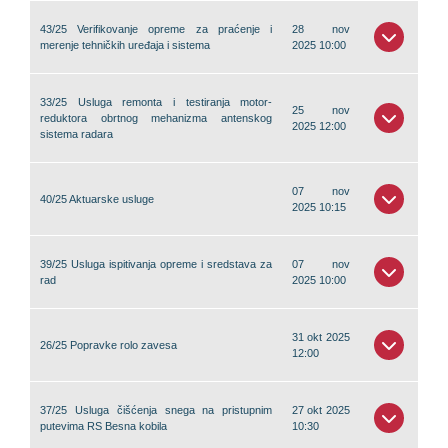
43/25 Verifikovanje opreme za praćenje i
28 nov
merenje tehničkih uređaja i sistema
2025 10:00
33/25 Usluga remonta i testiranja motor-
25 nov
reduktora obrtnog mehanizma antenskog
2025 12:00
sistema radara
07 nov
40/25 Aktuarske usluge
2025 10:15
39/25 Usluga ispitivanja opreme i sredstava za
07 nov
rad
2025 10:00
31 okt 2025
26/25 Popravke rolo zavesa
12:00
37/25 Usluga čišćenja snega na pristupnim
27 okt 2025
putevima RS Besna kobila
10:30