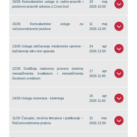
16/26 Konsultantske usluge iz radno-pravnih i
19 maj
poslovno-pravnih odnosa u Crnoj Gori
2026 10:00
15/26 Konsultantske usluge za
11 maj
računovodstvene poslove
2026 12:00
13/26 Usluga održavanja medicinske opreme -
24 apr
baždarenje alko test aparata
2026 12:00
12/26 Godišnja nadzorna provera sistema
17 apr
menadžmenta kvalitetom i menadžmenta
2026 11:00
životnom sredinom
16 apr
14/26 Usluga restorana - keteringa
2026 11:00
11/26 Časopisi, stručna literatura i publikacije –
31 mar
Računovodstvena praksa
2026 12:00