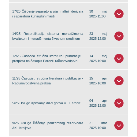
17/25 Čišćenje separatora ulja i naftnih derivata
30 maj
i separatora kuhinjskih masti
2025 11:00
14/25 Resertifikacija sistema menadžmenta
23 maj
kvalitetom i menadžmenta životnom sredinom
2025 12:00
12/25 Časopisi, stručna literatura i publikacije -
14 maj
pretplata na časopis Porezi i računovodstvo
2025 10:00
11/25 Časopisi, stručna literatura i publikacije -
15 apr
Računovodstvena praksa
2025 10:00
04 apr
5/25 Usluge ispitivanja dizel goriva u EE stanici
2025 12:00
9/25 Usluga čišćenja podzemnog rezervoara
21 mar
AKL Kraljevo
2025 10:00