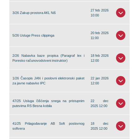
27 feb 2026
3/26 Zakup prostora AKL Niš
10:00
20 feb 2026
5/26 Usluge Press clippinga
11:00
2/26 Nabavka baze propisa (Paragraf lex i
18 feb 2026
Poresko računovodstveni instruktor)
12:00
1/26 Časopis ЈАN i poslovni elektronski paket
22 jan 2026
za javne nabavke IPC
12:00
47/25 Usluga čišćenja snega na pristupnim
22 dec
putevima RS Besna kobila
2025 12:00
41/25 Prilagođavanje AB Soft poslovnog
18 dec
softvera
2025 12:00