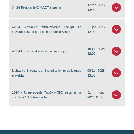
12 feb 2025
34/24 Proširenje CIMACT sistema
13:00
42/24 Nabavka zdravstvenih usluga za
21 jan 2025
vazduhoplovno osoblje na teritoriji Srbije
12:00
15 jan 2025
41/24 Građevinski i molerski materijal
12:00
Nabavka kredita za finansiranje investicionog
06 jan 2025
projekta
13:00
2024 - Unapređenje TopSky-ATC sistema na
31 dec
TopSky-ATC One system
2024 11:00