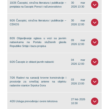
10/26 Časopisi, stručna literatura i publikacije –
30 mar
pretplata na časopis Porezi i računovodstvo
2026 13:30
9/26 Časopisi, stručna literatura i publikacije –
30 mar
CEKOS
2026 12:00
8/26 Objavljivanje oglasa u vezi sa javnim
09 mar
nabavkama na Portalu službenih glasila
2026 12:00
Republike Srbije i baza propisa
04 mar
6/26 Časopis iz oblasti javnih nabavki
2026 12:00
7/26 Radovi na sanaciji krovne konstrukcije i
03 mar
prostorije za smeštaj antene na objektu
2026 13:00
radarske stanice Srpska Gora
27 feb 2026
4/26 Usluga prevođenja i overe tekstova
10:30