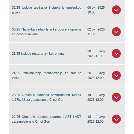
31/25 Usluge testiranja i obuke iz engleskog
06 okt 2025
jezika
10:00
30/25 Nabavka radno letačke obuće i opreme
02 okt 2025
za posade aviona
11:00
28 avg
25/25 Usluge restorana - ketreringa
2025 11:00
24/25 Iznajmljivanje mehanizacije za rad na
20 avg
visini
2025 12:00
23/25 Obuka iz domena bezbijednosti, Moduli
19 avg
1,17b, 18 za zaposlene u Crnoj Gori
2025 12:00
22/25 Obuka iz domena sigurnosti AST i ADT
18 avg
za zaposlene u Crnoj Gori
2025 12:00