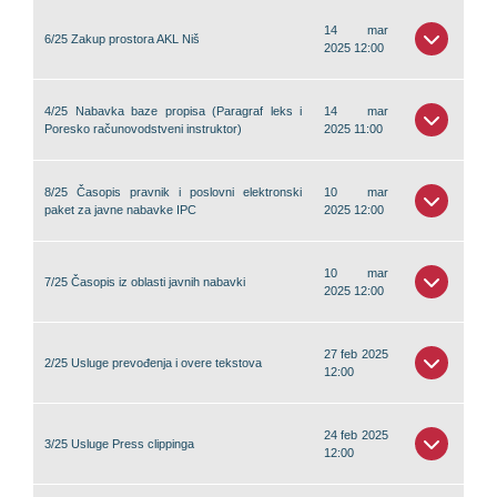
14 mar
6/25 Zakup prostora AKL Niš
2025 12:00
4/25 Nabavka baze propisa (Paragraf leks i
14 mar
Poresko računovodstveni instruktor)
2025 11:00
8/25 Časopis pravnik i poslovni elektronski
10 mar
paket za javne nabavke IPC
2025 12:00
10 mar
7/25 Časopis iz oblasti javnih nabavki
2025 12:00
27 feb 2025
2/25 Usluge prevođenja i overe tekstova
12:00
24 feb 2025
3/25 Usluge Press clippinga
12:00