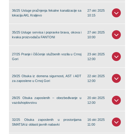
36/25 Usluge pražnjenja fekalne kanalizacije sa
27 okt 2025
lokacija AKL Kraljevo
10:15
35/25 Usluge servisa i popravke brava, okova i
27 okt 2025
kvaka proizvođača FANTONI
10:00
27/25 Pranje i čišćenje službenih vozila u Crnoj
23 okt 2025
Gori
12:00
29/25 Obuka iz domena sigurnosti, AST i ADT
22 okt 2025
za zaposlene u Crnoj Gori
12:00
28/25 Obuka zaposlenih – obezbeđivanje u
20 okt 2025
vazduhoplovstvu
12:00
32/25 Obuka zaposlenih u prostorijama
16 okt 2025
SMATSA iz oblasti javnih nabavki
11:00