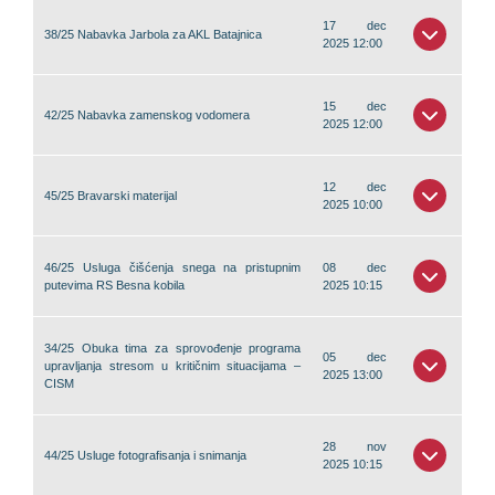
17 dec
38/25 Nabavka Jarbola za AKL Batajnica
2025 12:00
15 dec
42/25 Nabavka zamenskog vodomera
2025 12:00
12 dec
45/25 Bravarski materijal
2025 10:00
46/25 Usluga čišćenja snega na pristupnim
08 dec
putevima RS Besna kobila
2025 10:15
34/25 Obuka tima za sprovođenje programa
05 dec
upravljanja stresom u kritičnim situacijama –
2025 13:00
CISM
28 nov
44/25 Usluge fotografisanja i snimanja
2025 10:15