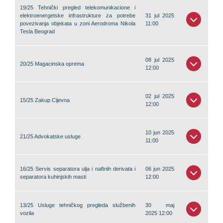
19/25 Tehnički pregled telekomunikacione i
elektroenergetske infrastrukture za potrebe
31 jul 2025
povezivanja objekata u zoni Aerodroma Nikola
11:00
Tesla Beograd
08 jul 2025
20/25 Magacinska oprema
12:00
02 jul 2025
15/25 Zakup Cijevna
12:00
10 jun 2025
21/25 Advokatske usluge
11:00
16/25 Servis separatora ulja i naftnih derivata i
06 jun 2025
separatora kuhinjskih masti
12:00
13/25 Usluge tehničkog pregleda službenih
30 maj
vozila
2025 12:00