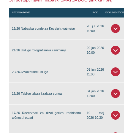
Svi postupci javnih nabavki SMATSA DOO (link ka PJN)
NAZIV NABAVKE
ROK
DOKUMENTACIJA
20 jul 2026
19/26 Nabavka sonde za Keysight vatmetar
10:00
29 jun 2026
21/26 Usluge fotografisanja i snimanja
10:00
09 jun 2026
20/26 Advokatske usluge
11:00
04 jun 2026
18/26 Tablice izlaza i zalaza sunca
12:00
17/26 Rezervoari za dizel gorivo, rashladnu
19 maj
tečnost i otpad
2026 10:30