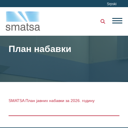
Srpski
План набавки
SMATSA План јавних набавки за 2026. годину